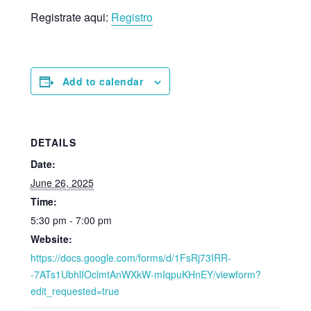
Registrate aqui:
Registro
Add to calendar
DETAILS
Date:
June 26, 2025
Time:
5:30 pm - 7:00 pm
Website:
https://docs.google.com/forms/d/1FsRj73IRR-
-7ATs1UbhlIOclmtAnWXkW-mIqpuKHnEY/viewform?
edit_requested=true